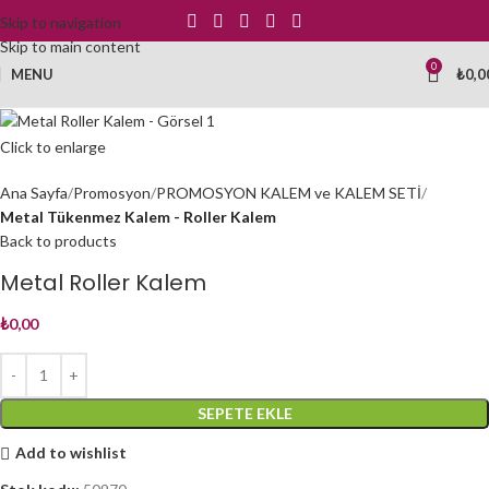
Skip to navigation
Skip to main content
0
MENU
₺
0,0
Click to enlarge
Ana Sayfa
Promosyon
PROMOSYON KALEM ve KALEM SETİ
Metal Tükenmez Kalem - Roller Kalem
Back to products
Metal Roller Kalem
₺
0,00
SEPETE EKLE
Add to wishlist