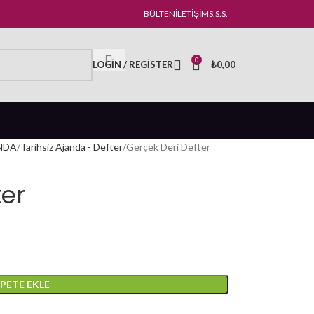
BÜLTEN
İLETIŞIM
S.S.S.
0
LOGIN / REGISTER
₺
0,00
NDA
Tarihsiz Ajanda - Defter
Gerçek Deri Defter
ter
EPETE EKLE