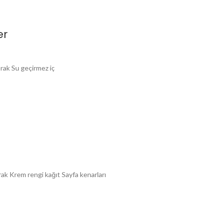
er
rak Su geçirmez iç
rak Krem rengi kağıt Sayfa kenarları