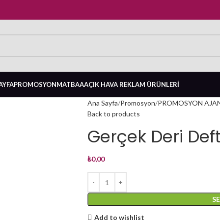
AYFA
PROMOSYON
MATBAA
AÇIK HAVA REKLAM ÜRÜNLERI
Ana Sayfa
Promosyon
PROMOSYON AJA
Back to products
Gerçek Deri Def
₺
0,00
S
Add to wishlist