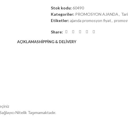
Stok kodu:
60490
Kategoriler:
PROMOSYON AJANDA
,
Tar
Etiketler:
ajanda promosyon fiyat
,
promosy
Share:
AÇIKLAMA
SHIPPING & DELIVERY
eçiniz
Bağlayıcı Nitelik Taşımamaktadır.