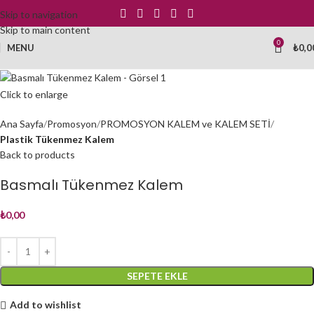
Skip to navigation
Skip to main content
0
MENU
₺
0,0
Click to enlarge
Ana Sayfa
Promosyon
PROMOSYON KALEM ve KALEM SETİ
Plastik Tükenmez Kalem
Back to products
Basmalı Tükenmez Kalem
₺
0,00
SEPETE EKLE
Add to wishlist