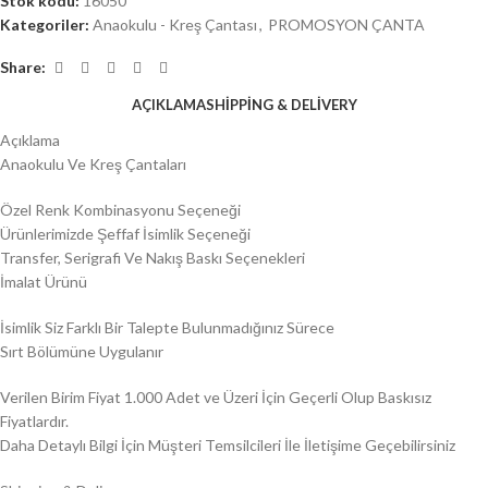
Stok kodu:
16050
Kategoriler:
Anaokulu - Kreş Çantası
,
PROMOSYON ÇANTA
Share:
AÇIKLAMA
SHIPPING & DELIVERY
Açıklama
Anaokulu Ve Kreş Çantaları
Özel Renk Kombinasyonu Seçeneği
Ürünlerimizde Şeffaf İsimlik Seçeneği
Transfer, Serigrafi Ve Nakış Baskı Seçenekleri
İmalat Ürünü
İsimlik Siz Farklı Bir Talepte Bulunmadığınız Sürece
Sırt Bölümüne Uygulanır
Verilen Birim Fiyat 1.000 Adet ve Üzeri İçin Geçerli Olup Baskısız
Fiyatlardır.
Daha Detaylı Bilgi İçin Müşteri Temsilcileri İle İletişime Geçebilirsiniz