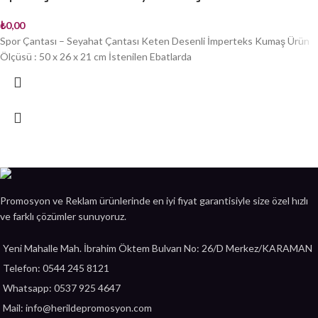
₺
0,00
Spor Çantası – Seyahat Çantası Keten Desenli İmperteks Kumaş Ürün
Ölçüsü : 50 x 26 x 21 cm İstenilen Ebatlarda
Promosyon ve Reklam ürünlerinde en iyi fiyat garantisiyle size özel hızlı
ve farklı çözümler sunuyoruz.
Yeni Mahalle Mah. İbrahim Öktem Bulvarı No: 26/D Merkez/KARAMAN
Telefon: 0544 245 8121
Whatsapp: 0537 925 4647
Mail: info@herildepromosyon.com