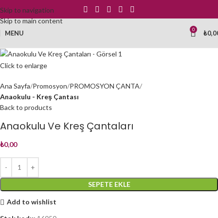
Skip to navigation
Skip to main content
0
MENU
₺
0,0
Click to enlarge
Ana Sayfa
Promosyon
PROMOSYON ÇANTA
Anaokulu - Kreş Çantası
Back to products
Anaokulu Ve Kreş Çantaları
₺
0,00
SEPETE EKLE
Add to wishlist